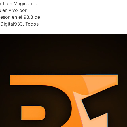
fer L de Magicomio
s en vivo por
eson en el 93.3 de
Digital933, Todos