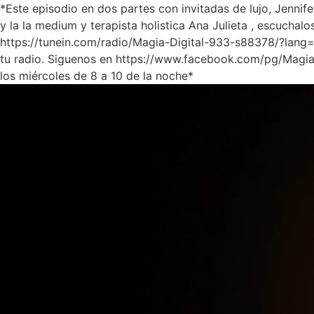
*Este episodio en dos partes con invitadas de lujo, Jenni
y la la medium y terapista holistica Ana Julieta , escuchalo
https://tunein.com/radio/Magia-Digital-933-s88378/?lang=
tu radio. Siguenos en https://www.facebook.com/pg/Magia
los miércoles de 8 a 10 de la noche*